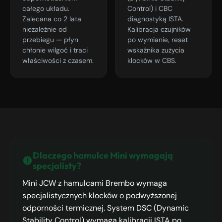
całego układu.
Control) i CBC
Zalecana co 2 lata
diagnostyką ISTA.
niezależnie od
Kalibracja czujników
przebiegu — płyn
po wymianie, reset
chłonie wilgoć i traci
wskaźnika zużycia
właściwości z czasem.
klocków w CBS.
Dlaczego hamulce Mini wymagają
specjalisty?
Mini JCW z hamulcami Brembo wymaga
specjalistycznych klocków o podwyższonej
odporności termicznej. System DSC (Dynamic
Stability Control) wymaga kalibracji ISTA po