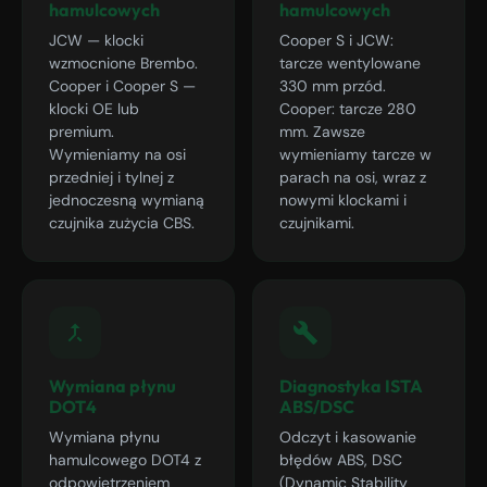
hamulcowych
hamulcowych
JCW — klocki
Cooper S i JCW:
wzmocnione Brembo.
tarcze wentylowane
Cooper i Cooper S —
330 mm przód.
klocki OE lub
Cooper: tarcze 280
premium.
mm. Zawsze
Wymieniamy na osi
wymieniamy tarcze w
przedniej i tylnej z
parach na osi, wraz z
jednoczesną wymianą
nowymi klockami i
czujnika zużycia CBS.
czujnikami.
Wymiana płynu
Diagnostyka ISTA
DOT4
ABS/DSC
Wymiana płynu
Odczyt i kasowanie
hamulcowego DOT4 z
błędów ABS, DSC
odpowietrzeniem
(Dynamic Stability