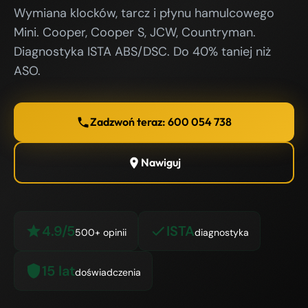
Wymiana klocków, tarcz i płynu hamulcowego
Mini. Cooper, Cooper S, JCW, Countryman.
Diagnostyka ISTA ABS/DSC. Do 40% taniej niż
ASO.
Zadzwoń teraz: 600 054 738
Nawiguj
4.9/5
ISTA
500+ opinii
diagnostyka
15 lat
doświadczenia