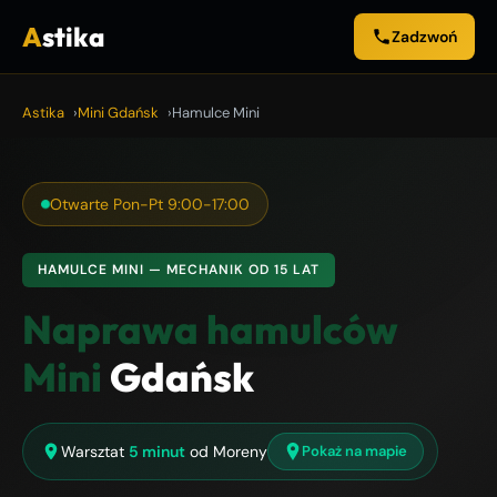
A
stika
Zadzwoń
Astika
Mini Gdańsk
Hamulce Mini
Otwarte Pon-Pt 9:00-17:00
HAMULCE MINI — MECHANIK OD 15 LAT
Naprawa hamulców
Mini
Gdańsk
Warsztat
5 minut
od Moreny
Pokaż na mapie