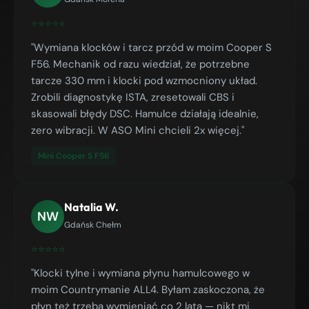
⭐⭐⭐⭐⭐
"Wymiana klocków i tarcz przód w moim Cooper S
F56. Mechanik od razu wiedział, że potrzebne
tarcze 330 mm i klocki pod wzmocniony układ.
Zrobili diagnostykę ISTA, zresetowali CBS i
skasowali błędy DSC. Hamulce działają idealnie,
zero wibracji. W ASO Mini chcieli 2x więcej."
Mini Cooper S F56
Natalia W.
NW
Gdańsk Chełm
⭐⭐⭐⭐⭐
"Klocki tylne i wymiana płynu hamulcowego w
moim Countrymanie ALL4. Byłam zaskoczona, że
płyn też trzeba wymieniać co 2 lata — nikt mi