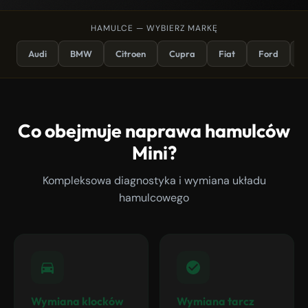
HAMULCE — WYBIERZ MARKĘ
Audi
BMW
Citroen
Cupra
Fiat
Ford
K
Co obejmuje naprawa hamulców
Mini?
Kompleksowa diagnostyka i wymiana układu
hamulcowego
Wymiana klocków
Wymiana tarcz