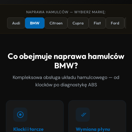
NAPRAWA HAMULCÓW — WYBIERZ MARKĘ:
Audi
BMW
Citroen
Cupra
Fiat
Ford
K
Co obejmuje naprawa hamulców
BMW?
Kompleksowa obsługa układu hamulcowego — od
klocków po diagnostykę ABS
Klocki i tarcze
Wymiana płynu