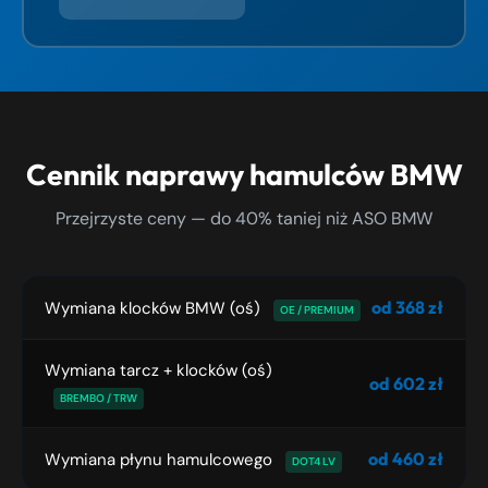
Cennik naprawy hamulców BMW
Przejrzyste ceny — do 40% taniej niż ASO BMW
od 368 zł
Wymiana klocków BMW (oś)
OE / PREMIUM
Wymiana tarcz + klocków (oś)
od 602 zł
BREMBO / TRW
od 460 zł
Wymiana płynu hamulcowego
DOT4 LV