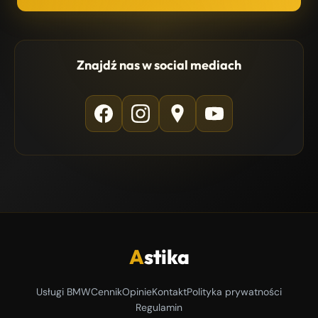
Znajdź nas w social mediach
A
stika
Usługi BMW
Cennik
Opinie
Kontakt
Polityka prywatności
Regulamin