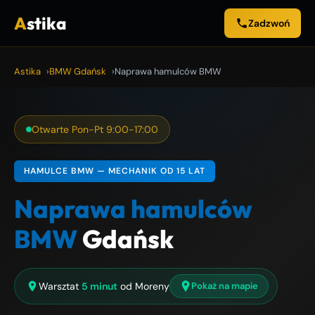
A
stika
Zadzwoń
Astika
BMW Gdańsk
Naprawa hamulców BMW
Otwarte Pon-Pt 9:00-17:00
HAMULCE BMW — MECHANIK OD 15 LAT
Naprawa hamulców
BMW
Gdańsk
Warsztat
5 minut
od Moreny
Pokaż na mapie