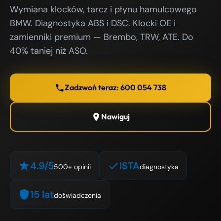
Wymiana klocków, tarcz i płynu hamulcowego
BMW. Diagnostyka ABS i DSC. Klocki OE i
zamienniki premium — Brembo, TRW, ATE. Do
40% taniej niż ASO.
Zadzwoń teraz: 600 054 738
Nawiguj
4.9/5
ISTA
500+ opinii
diagnostyka
15 lat
doświadczenia