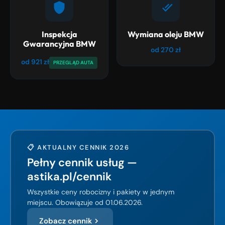
Inspekcja
Wymiana oleju BMW
Gwarancyjna BMW
od 270 zł
od 921 zł
PRZEGLĄD AUTA
📋 AKTUALNY CENNIK 2026
Pełny cennik usług —
astika.pl/cennik
Wszystkie ceny robocizny i pakiety w jednym
miejscu. Obowiązuje od 01.06.2026.
Zobacz cennik