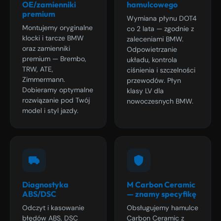
OE/zamienniki
hamulcowego
premium
Wymiana płynu DOT4
Montujemy oryginalne
co 2 lata — zgodnie z
klocki i tarcze BMW
zaleceniami BMW.
oraz zamienniki
Odpowietrzanie
premium — Brembo,
układu, kontrola
TRW, ATE,
ciśnienia i szczelności
Zimmermann.
przewodów. Płyn
Dobieramy optymalne
klasy LV dla
rozwiązanie pod Twój
nowoczesnych BMW.
model i styl jazdy.
Diagnostyka
M Carbon Ceramic
ABS/DSC
— znamy specyfikę
Odczyt i kasowanie
Obsługujemy hamulce
błędów ABS, DSC
Carbon Ceramic z