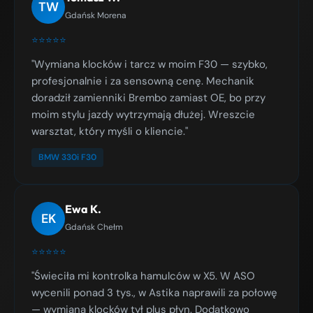
TW
Gdańsk Morena
⭐⭐⭐⭐⭐
"Wymiana klocków i tarcz w moim F30 — szybko,
profesjonalnie i za sensowną cenę. Mechanik
doradził zamienniki Brembo zamiast OE, bo przy
moim stylu jazdy wytrzymają dłużej. Wreszcie
warsztat, który myśli o kliencie."
BMW 330i F30
Ewa K.
EK
Gdańsk Chełm
⭐⭐⭐⭐⭐
"Świeciła mi kontrolka hamulców w X5. W ASO
wycenili ponad 3 tys., w Astika naprawili za połowę
— wymiana klocków tył plus płyn. Dodatkowo