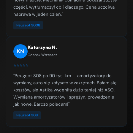
nowym aucie. Mechanik dokładnie pokazał zużyte
części, wytłumaczył co i dlaczego. Cena uczciwa,
naprawa w jeden dzień."
Peugeot 3008
Katarzyna N.
KN
Gdańsk Wrzeszcz
⭐⭐⭐⭐⭐
"Peugeot 308 po 90 tys. km — amortyzatory do
wymiany, auto się kołysało w zakrętach. Bałam się
kosztów, ale Astika wyceniła dużo taniej niż ASO.
Wymiana amortyzatorów i sprężyn, prowadzenie
jak nowe. Bardzo polecam!"
Peugeot 308