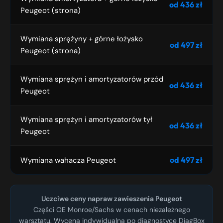
od 436 zł
Peugeot (strona)
Wymiana sprężyny + górne łożysko
od 497 zł
Peugeot (strona)
Wymiana sprężyn i amortyzatorów przód
od 436 zł
Peugeot
Wymiana sprężyn i amortyzatorów tył
od 436 zł
Peugeot
od 497 zł
Wymiana wahacza Peugeot
Uczciwe ceny napraw zawieszenia Peugeot
Części OE Monroe/Sachs w cenach niezależnego
warsztatu. Wycena indywidualna po diagnostyce DiagBox