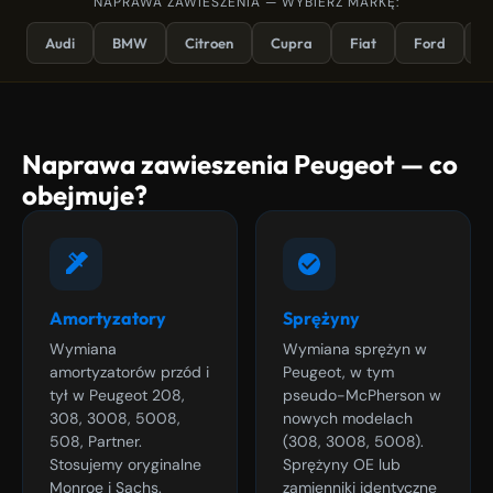
NAPRAWA ZAWIESZENIA — WYBIERZ MARKĘ:
Audi
BMW
Citroen
Cupra
Fiat
Ford
K
Naprawa zawieszenia Peugeot — co
obejmuje?
Amortyzatory
Sprężyny
Wymiana
Wymiana sprężyn w
amortyzatorów przód i
Peugeot, w tym
tył w Peugeot 208,
pseudo-McPherson w
308, 3008, 5008,
nowych modelach
508, Partner.
(308, 3008, 5008).
Stosujemy oryginalne
Sprężyny OE lub
Monroe i Sachs.
zamienniki identyczne