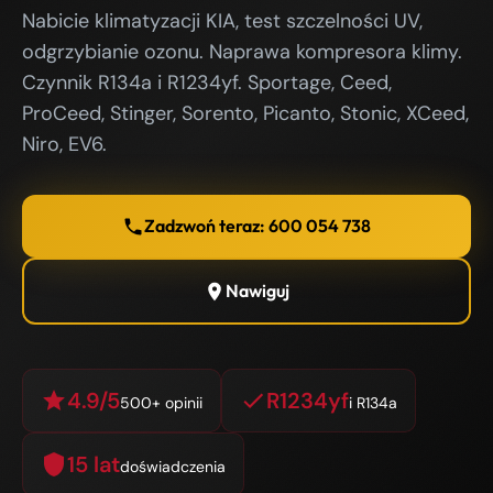
Nabicie klimatyzacji KIA, test szczelności UV,
odgrzybianie ozonu. Naprawa kompresora klimy.
Czynnik R134a i R1234yf. Sportage, Ceed,
ProCeed, Stinger, Sorento, Picanto, Stonic, XCeed,
Niro, EV6.
Zadzwoń teraz: 600 054 738
Nawiguj
4.9/5
R1234yf
500+ opinii
i R134a
15 lat
doświadczenia