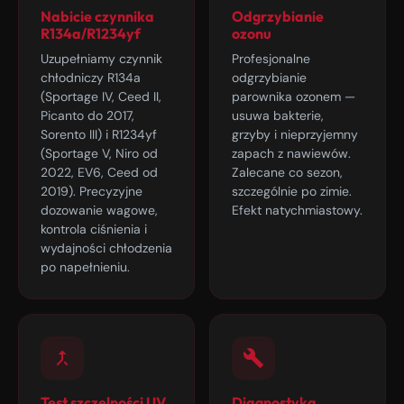
Nabicie czynnika
Odgrzybianie
R134a/R1234yf
ozonu
Uzupełniamy czynnik
Profesjonalne
chłodniczy R134a
odgrzybianie
(Sportage IV, Ceed II,
parownika ozonem —
Picanto do 2017,
usuwa bakterie,
Sorento III) i R1234yf
grzyby i nieprzyjemny
(Sportage V, Niro od
zapach z nawiewów.
2022, EV6, Ceed od
Zalecane co sezon,
2019). Precyzyjne
szczególnie po zimie.
dozowanie wagowe,
Efekt natychmiastowy.
kontrola ciśnienia i
wydajności chłodzenia
po napełnieniu.
Test szczelności UV
Diagnostyka