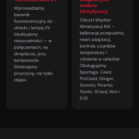
modułu
Wprowadzamy
klimatyzacji
barwnik
Odczyt błędów
fluorescencyjny do
klimatyzacji KIA —
układu i lampą UV
kalibracja przepustnic,
lokalizujemy
reset adaptacji,
nieszczelności — w
kontrola czujników
połączeniach, na
temperatury i
skraplaczu, przy
ciśnienia w układzie.
kompresorie.
Obsługujemy
Eliminujemy
Sportage, Ceed,
przyczynę, nie tylko
ProCeed, Stinger,
objaw.
Sorento, Picanto,
Stonic, XCeed, Niro i
EV6.