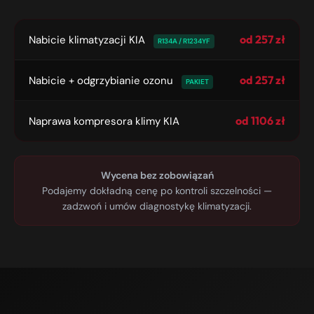
od 257 zł
Nabicie klimatyzacji KIA
R134A / R1234YF
od 257 zł
Nabicie + odgrzybianie ozonu
PAKIET
od 1106 zł
Naprawa kompresora klimy KIA
Wycena bez zobowiązań
Podajemy dokładną cenę po kontroli szczelności —
zadzwoń i umów diagnostykę klimatyzacji.