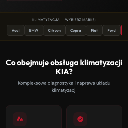
KLIMATYZACJA — WYBIERZ MARKĘ:
Audi
BMW
Citroen
Cupra
Fiat
Ford
K
Co obejmuje obsługa klimatyzacji
KIA?
Kompleksowa diagnostyka i naprawa układu
klimatyzacji