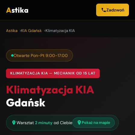
A
stika
Zadzwoń
Astika
KIA Gdańsk
Klimatyzacja KIA
Otwarte Pon-Pt 9:00-17:00
KLIMATYZACJA KIA — MECHANIK OD 15 LAT
Klimatyzacja KIA
Gdańsk
Warsztat
2 minuty
od Ciebie
Pokaż na mapie