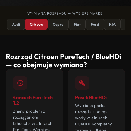
WYMIANA ROZRZĄDU — WYBIERZ MARKĘ:
Audi
Citroen
Cupra
Fiat
Ford
KIA
Op
Rozrząd Citroen PureTech / BlueHDi
— co obejmuje wymiana?
Łańcuch PureTech
Pasek BlueHDi
1.2
Wymiana paska
Znany problem z
rozrządu z pompą
rozciąganiem
wody w silnikach
łańcucha w silnikach
BlueHDi. Kompletny
PureTech. Wymiana
zestaw z rolkami