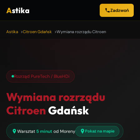
A
stika
Zadzwoń
Astika
Citroen Gdańsk
Wymiana rozrządu Citroen
Rozrząd PureTech / BlueHDi
Wymiana rozrządu
Citroen
Gdańsk
Warsztat
5 minut
od Moreny
Pokaż na mapie